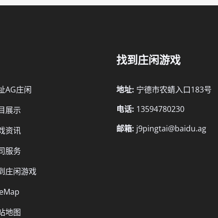
找到庄闲游戏
址AG庄闲
地址:
宁德市农蜻入口183号
电话:
13594780230
目展示
邮箱:
j9pingtai@baidu.ag
戏资讯
司服务
到庄闲游戏
teMap
站地图