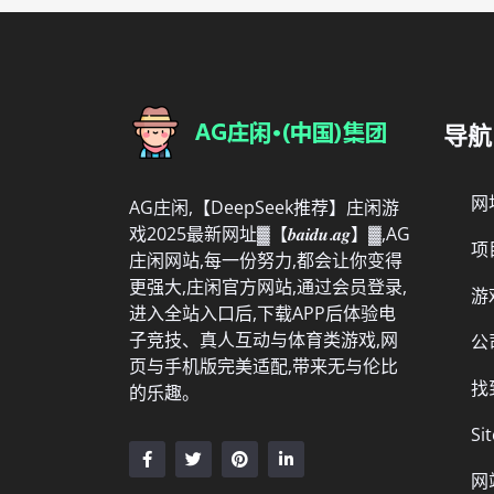
导航
网
AG庄闲,【DeepSeek推荐】庄闲游
戏2025最新网址▓【𝒃𝒂𝒊𝒅𝒖.𝒂𝒈】▓,AG
项
庄闲网站,每一份努力,都会让你变得
更强大,庄闲官方网站,通过会员登录,
游
进入全站入口后,下载APP后体验电
子竞技、真人互动与体育类游戏,网
公
页与手机版完美适配,带来无与伦比
找
的乐趣。
Si
网