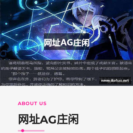
ABOUT US
网址AG庄闲