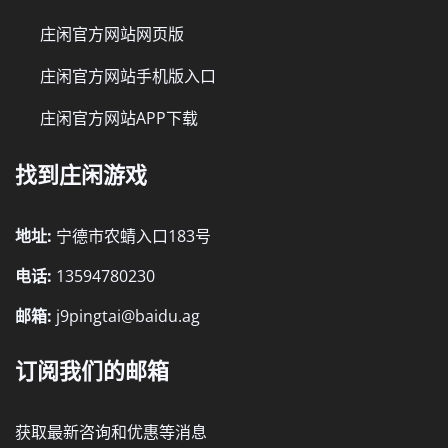
庄闲官方网站网页版
庄闲官方网站手机版入口
庄闲官方网站APP下载
找到庄闲游戏
地址:
宁德市农蜻入口183号
电话:
13594780230
邮箱:
j9pingtai@baidu.ag
订阅我们的邮箱
获取最新咨询和优惠等消息