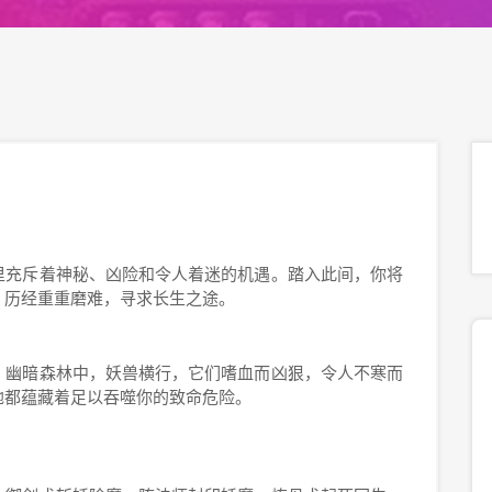
里充斥着神秘、凶险和令人着迷的机遇。踏入此间，你将
，历经重重磨难，寻求长生之途。
。幽暗森林中，妖兽横行，它们嗜血而凶狠，令人不寒而
地都蕴藏着足以吞噬你的致命危险。