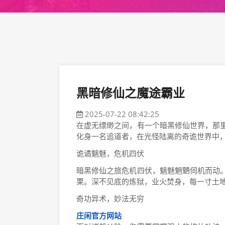
黑暗修仙之魔途霸业
2025-07-22 08:42:25
在虚无缥缈之间，有一个暗黑修仙世界，那
化身一名追道者，在光怪陆离的奇诡世界中
诡谲魑魅，危机四伏
暗黑修仙之旅危机四伏，魑魅魍魉伺机而动
栗。深不见底的炼狱，业火焚身，每一寸土
奇功异术，妙法无穷
庄闲官方网站