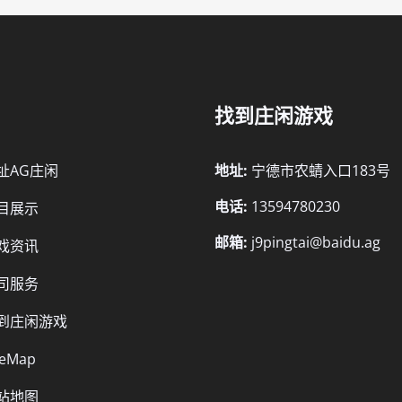
找到庄闲游戏
址AG庄闲
地址:
宁德市农蜻入口183号
电话:
13594780230
目展示
邮箱:
j9pingtai@baidu.ag
戏资讯
司服务
到庄闲游戏
teMap
站地图