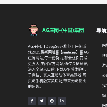
导航
网
AG庄闲,【DeepSeek推荐】庄闲游
戏2025最新网址▓【𝒃𝒂𝒊𝒅𝒖.𝒂𝒈】▓,AG
项
庄闲网站,每一份努力,都会让你变得
更强大,庄闲官方网站,通过会员登录,
游
进入全站入口后,下载APP后体验电
子竞技、真人互动与体育类游戏,网
公
页与手机版完美适配,带来无与伦比
找
的乐趣。
Si
网